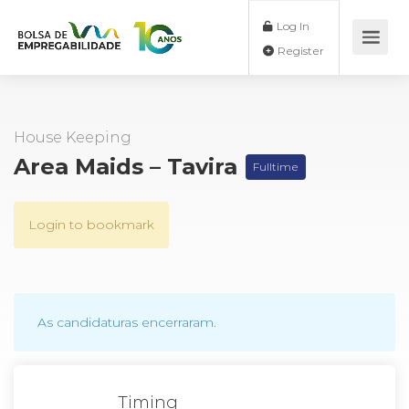
Log In
Register
House Keeping
Area Maids – Tavira
Fulltime
Login to bookmark
As candidaturas encerraram.
Timing