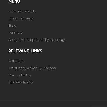
MENU
I am a candidate
I'm a company
Blog
Partners
About the Employability Exchange
RELEVANT LINKS
Contacts
Frequently Asked Questions
Privacy Policy
Cookies Policy