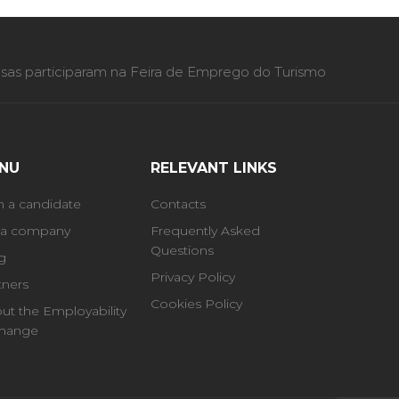
as participaram na Feira de Emprego do Turismo
NU
RELEVANT LINKS
m a candidate
Contacts
 a company
Frequently Asked
Questions
g
Privacy Policy
tners
Cookies Policy
ut the Employability
hange