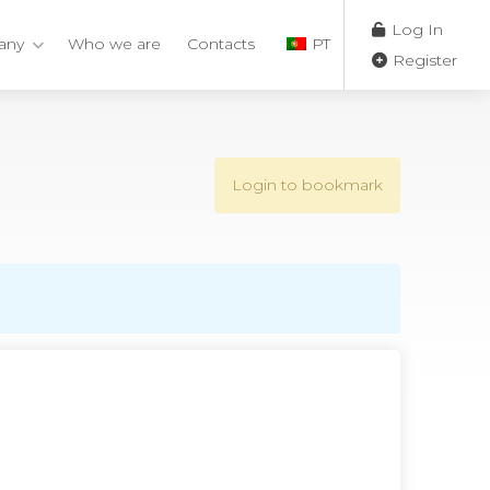
Log In
any
Who we are
Contacts
PT
Register
Login to bookmark