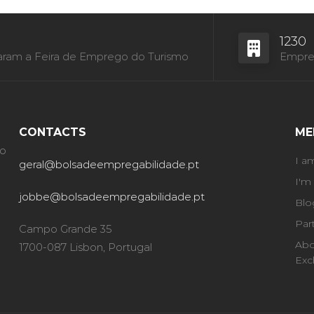
1230
aram a Feira de Emprego do Turismo
Empres
CONTACTS
ME
ão
I a
geral@bolsadeempregabilidade.pt
I'm
jobbe@bolsadeempregabilidade.pt
Blo
Par
Campo Grande 35
Abo
1700-087 Lisbon, Portugal
Exc