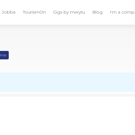
Jobbe
TourismOn
Gigs by merytu
Blog
I'm a comp
time