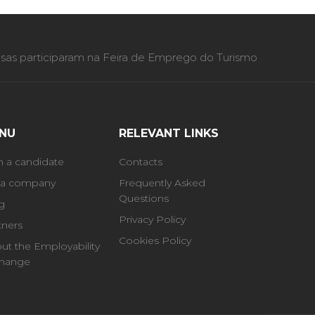
as participaram na Feira de Emprego do Turismo
NU
RELEVANT LINKS
m a candidate
Contacts
 a company
Frequently Asked
Questions
g
Privacy Policy
tners
Cookies Policy
ut the Employability
hange