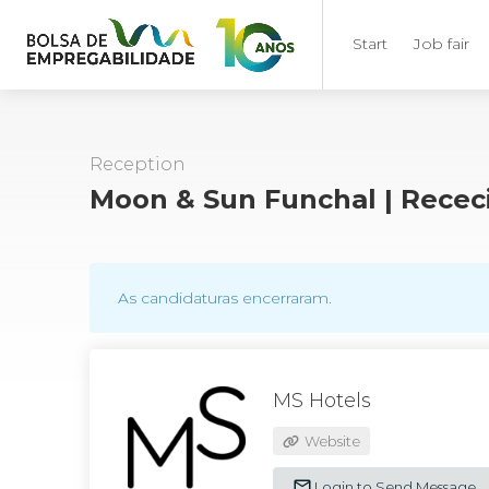
Start
Job fair
Reception
Moon & Sun Funchal | Receci
As candidaturas encerraram.
MS Hotels
Website
Login to Send Message