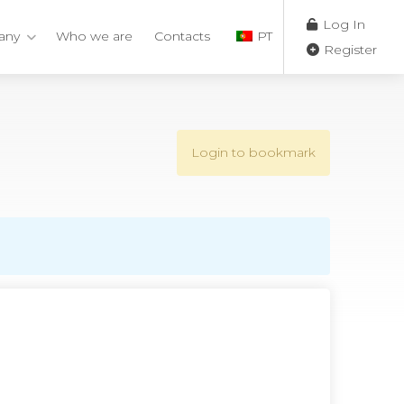
Log In
any
Who we are
Contacts
PT
Register
Login to bookmark