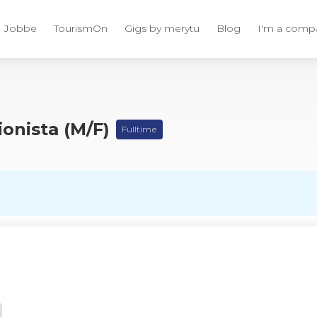
Jobbe
TourismOn
Gigs by merytu
Blog
I'm a comp
onista (M/F)
Fulltime