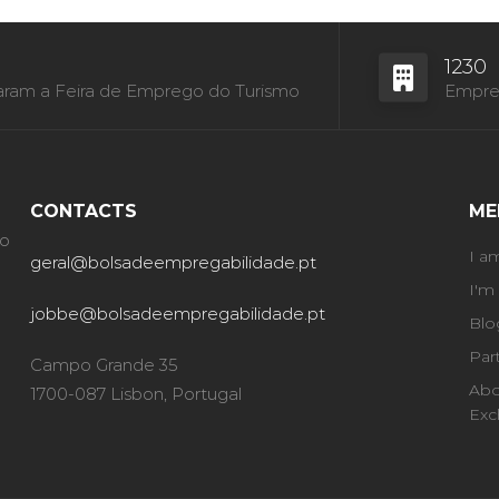
1230
aram a Feira de Emprego do Turismo
Empres
CONTACTS
ME
ão
I a
geral@bolsadeempregabilidade.pt
I'm
jobbe@bolsadeempregabilidade.pt
Blo
Par
Campo Grande 35
Abo
1700-087 Lisbon, Portugal
Exc