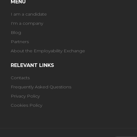
MENU
I am a candidate
I'm a company
Blog
Partners
About the Employability Exchange
RELEVANT LINKS
Contacts
Frequently Asked Questions
Privacy Policy
Cookies Policy