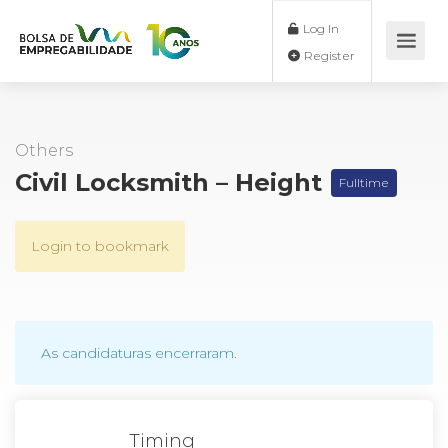
Log In
Register
Others
Civil Locksmith – Height
Fulltime
Login to bookmark
As candidaturas encerraram.
Timing