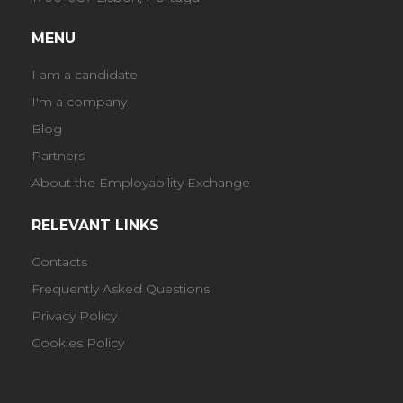
MENU
I am a candidate
I'm a company
Blog
Partners
About the Employability Exchange
RELEVANT LINKS
Contacts
Frequently Asked Questions
Privacy Policy
Cookies Policy