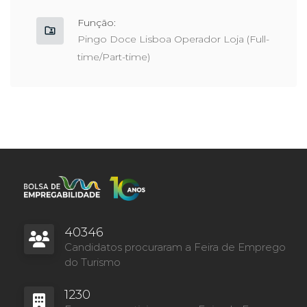
Função:
Pingo Doce Lisboa Operador Loja (Full-
time/Part-time)
40346
Candidatos procuraram a Feira de Emprego
do Turismo
1230