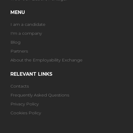
MENU
I am a candidate
I'm a company
Blog
Partners
About the Employability Exchange
RELEVANT LINKS
Contacts
Frequently Asked Questions
Privacy Policy
Cookies Policy