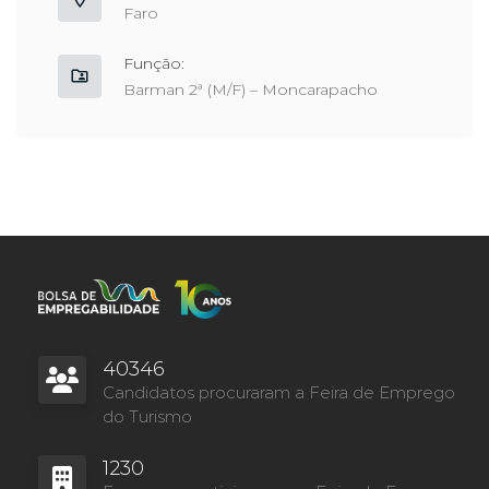
Faro
Função:
Barman 2ª (M/F) – Moncarapacho
40346
Candidatos procuraram a Feira de Emprego
do Turismo
1230