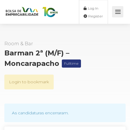
Log In
Register
Room & Bar
Barman 2ª (M/F) –
Moncarapacho
Fulltime
Login to bookmark
As candidaturas encerraram.