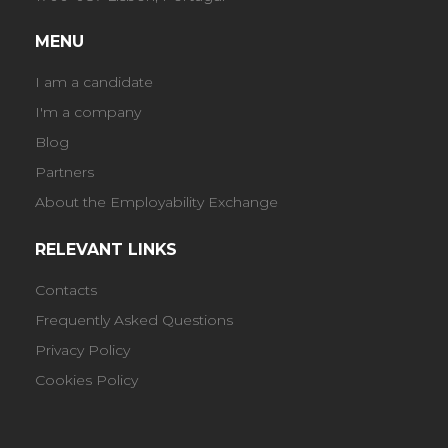
MENU
I am a candidate
I'm a company
Blog
Partners
About the Employability Exchange
RELEVANT LINKS
Contacts
Frequently Asked Questions
Privacy Policy
Cookies Policy