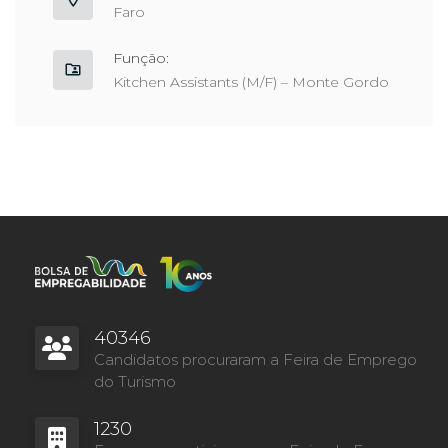
Faro
Função:
Kitchen Assistants (M/F) – Monte Gordo
40346
Candidatos procuraram a Feira de Emprego
do Turismo
1230