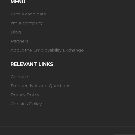
MENU
I am a candidate
I'm a company
Blog
Partners
About the Employability Exchange
RELEVANT LINKS
Contacts
Frequently Asked Questions
Privacy Policy
Cookies Policy