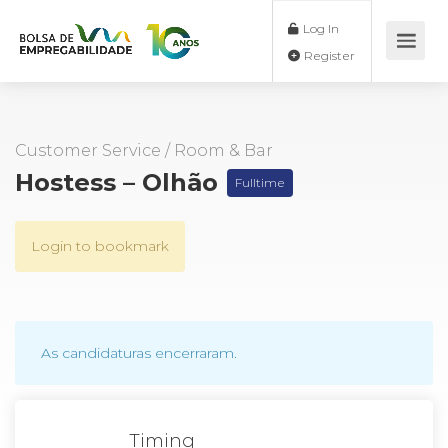
Log In
Register
Customer Service
/
Room & Bar
Hostess – Olhão
Fulltime
Login to bookmark
As candidaturas encerraram.
Timing