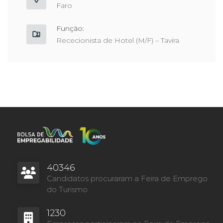
Faro
Função:
Rececionista de Hotel (M/F) – Tavira
40346
Candidatos procuraram a Feira de Emprego
do Turismo
1230