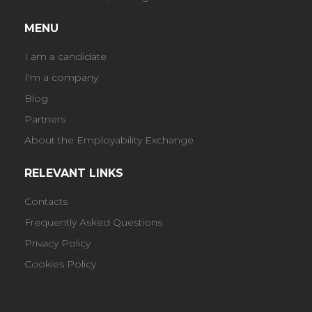
MENU
I am a candidate
I'm a company
Blog
Partners
About the Employability Exchange
RELEVANT LINKS
Contacts
Frequently Asked Questions
Privacy Policy
Cookies Policy