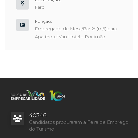
Faro
Função:
Empregado de Mesa/Bar 2ª (m/f) para
Aparthotel Vau Hotel – Portimão
40346
Candidatos procuraram a Feira de Emprego
do Turismo