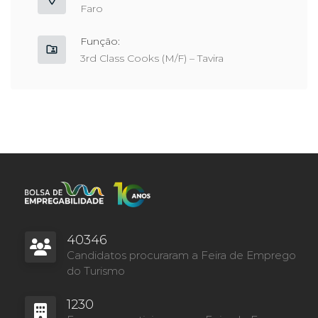
Faro
Função:
3rd Class Cooks (M/F) – Tavira
40346
Candidatos procuraram a Feira de Emprego
do Turismo
1230