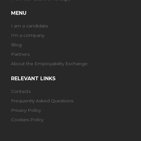
MENU
I am a candidate
I'm a company
Blog
Partners
About the Employability Exchange
RELEVANT LINKS
Contacts
Frequently Asked Questions
Privacy Policy
Cookies Policy