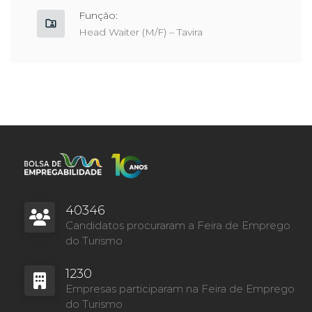
Função:
Head Waiter (M/F) – Tavira
40346
Candidatos procuraram a Feira de Emprego
do Turismo
1230
Empresas participaram na Feira de Emprego
do Turismo