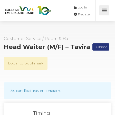
Log In
Register
Customer Service
/
Room & Bar
Head Waiter (M/F) – Tavira
Fulltime
Login to bookmark
As candidaturas encerraram.
Timing