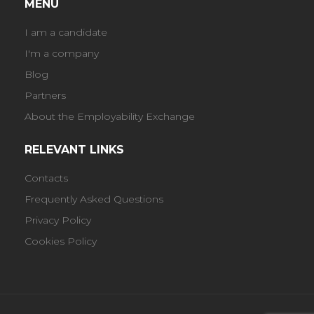
MENU
I am a candidate
I'm a company
Blog
Partners
About the Employability Exchange
RELEVANT LINKS
Contacts
Frequently Asked Questions
Privacy Policy
Cookies Policy