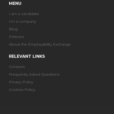
MENU
I am a candidate
I'm a company
Blog
Partners
About the Employability Exchange
RELEVANT LINKS
Contacts
Frequently Asked Questions
Privacy Policy
Cookies Policy