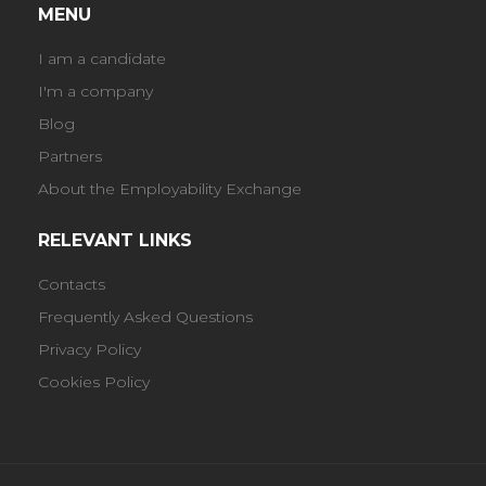
MENU
I am a candidate
I'm a company
Blog
Partners
About the Employability Exchange
RELEVANT LINKS
Contacts
Frequently Asked Questions
Privacy Policy
Cookies Policy