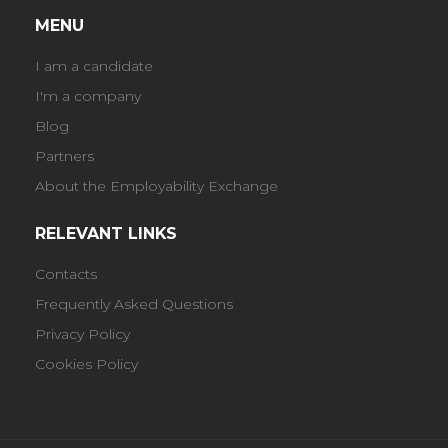
MENU
I am a candidate
I'm a company
Blog
Partners
About the Employability Exchange
RELEVANT LINKS
Contacts
Frequently Asked Questions
Privacy Policy
Cookies Policy