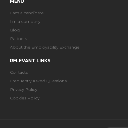
MENU
I am a candidate
I'm a company
Blog
Partners
About the Employability Exchange
RELEVANT LINKS
Contacts
Frequently Asked Questions
Privacy Policy
Cookies Policy