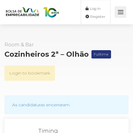
Log In
Register
Room & Bar
Cozinheiros 2ª – Olhão
Fulltime
Login to bookmark
As candidaturas encerraram.
Timing