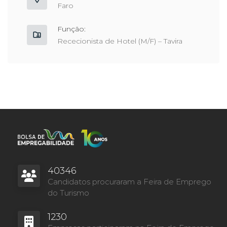
Faro
Função:
Rececionista de Hotel (M/F) – Tavira
40346
Candidatos procuraram a Feira de Emprego
do Turismo
1230