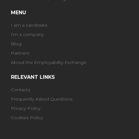
MENU
I am a candidate
I'm a company
Blog
Partners
About the Employability Exchange
RELEVANT LINKS
Contacts
Frequently Asked Questions
Privacy Policy
Cookies Policy