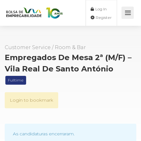
Log In
Register
Customer Service
/
Room & Bar
Empregados De Mesa 2ª (M/F) –
Vila Real De Santo António
Fulltime
Login to bookmark
As candidaturas encerraram.