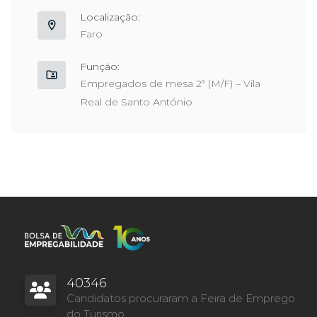
Localização:
Faro
Função:
Empregados de mesa 2ª (M/F) – Vila
Real de Santo António
40346
Candidatos procuraram a Feira de Emprego
do Turismo