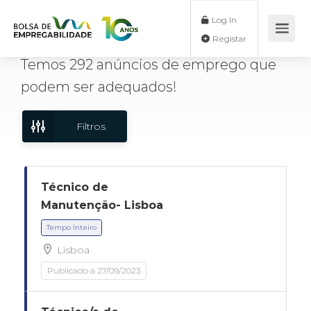
Log In
Registar
Temos
292
anúncios de emprego
que
podem ser adequados!
Filtros
Técnico de
Manutenção- Lisboa
Lisboa
Tempo Inteiro
Publicado a 27/09/2023