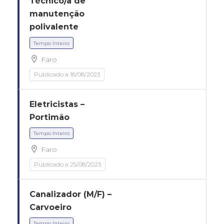
Técnico/a de
manutenção
polivalente
Faro
Publicado a 18/08/2023
Tempo Inteiro
Eletricistas –
Portimão
Faro
Publicado a 25/08/2023
Canalizador (M/F) –
Tempo Inteiro
Carvoeiro