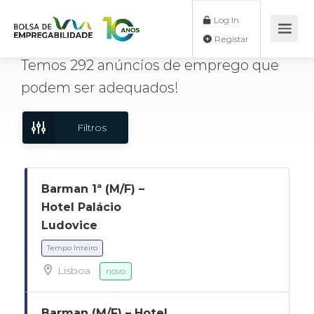
Log In
Registar
Temos
292
anúncios de emprego
que
podem ser adequados!
Filtros
Barman 1ª (M/F) –
Hotel Palácio
Ludovice
Lisboa
novo
Tempo Inteiro
Barman (M/F) – Hotel