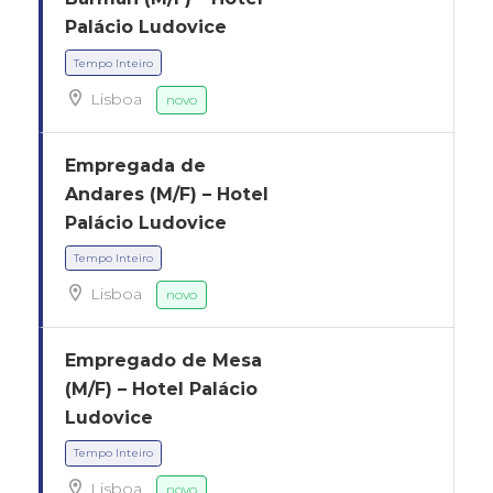
Palácio Ludovice
Lisboa
novo
Tempo Inteiro
Empregada de
Andares (M/F) – Hotel
Palácio Ludovice
Lisboa
novo
Empregado de Mesa
(M/F) – Hotel Palácio
Tempo Inteiro
Ludovice
Lisboa
novo