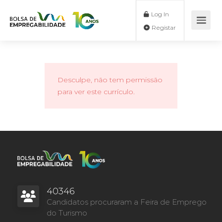
Log In
Registar
Desculpe, não tem permissão
para ver este currículo.
40346
Candidatos procuraram a Feira de Emprego
do Turismo