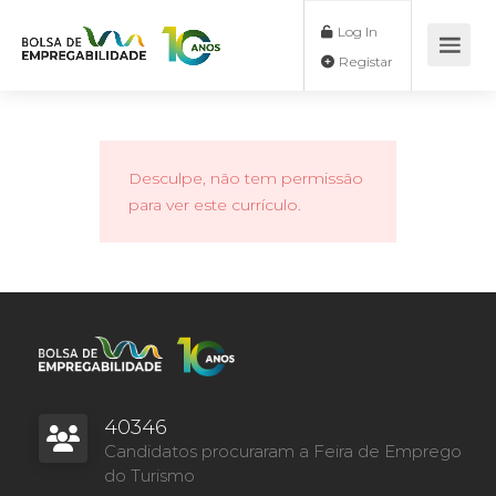
Log In
Registar
Desculpe, não tem permissão
para ver este currículo.
40346
Candidatos procuraram a Feira de Emprego
do Turismo