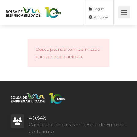
Log In
Registar
Desculpe, não tem permissão
para ver este currículo.
40346
Candidatos procuraram a Feira de Emprego
do Turismo