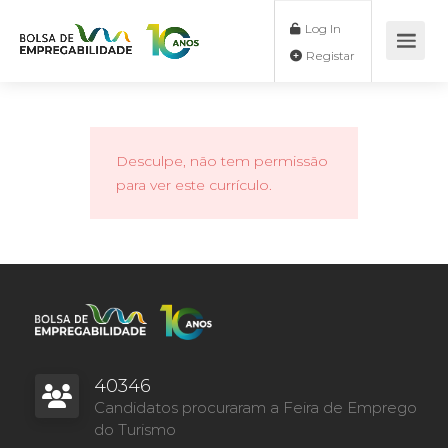
Log In
Registar
Desculpe, não tem permissão
para ver este currículo.
40346
Candidatos procuraram a Feira de Emprego
do Turismo