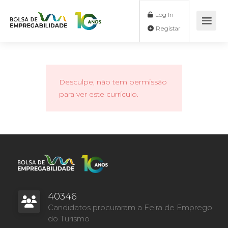
Log In
Registar
Desculpe, não tem permissão
para ver este currículo.
40346
Candidatos procuraram a Feira de Emprego
do Turismo