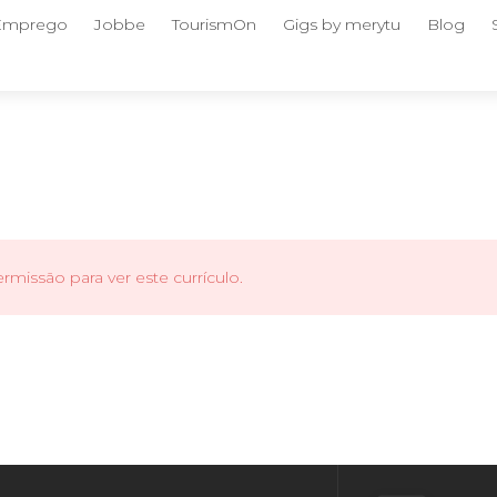
 Emprego
Jobbe
TourismOn
Gigs by merytu
Blog
missão para ver este currículo.