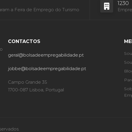
1230
aram a Feira de Emprego do Turismo
Empres
CONTACTOS
ME
ão
Sou
geral@bolsadeempregabilidade.pt
Sou
jobbe@bolsadeempregabilidade.pt
Blo
Par
Campo Grande 35
Sob
1700-087 Lisboa, Portugal
Emp
servados.