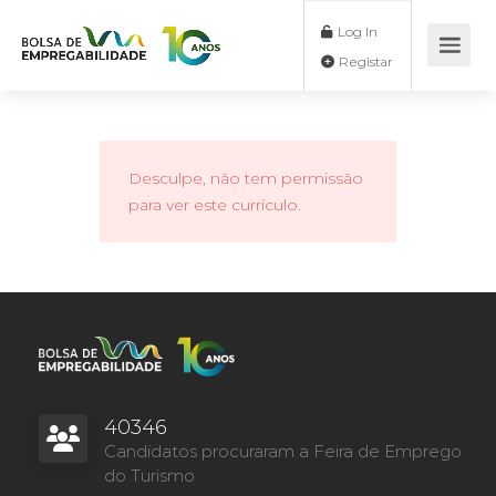
Log In
Registar
Desculpe, não tem permissão
para ver este currículo.
40346
Candidatos procuraram a Feira de Emprego
do Turismo