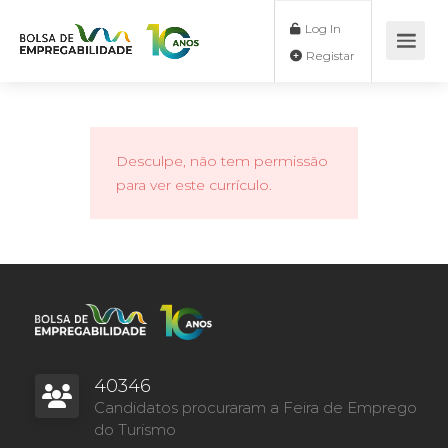
Log In
Registar
Desculpe, não tem permissão
para ver este currículo.
40346
Candidatos procuraram a Feira de Emprego
do Turismo