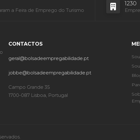
1230
aram a Feira de Emprego do Turismo
Empres
CONTACTOS
ME
ão
Sou
geral@bolsadeempregabilidade.pt
Sou
jobbe@bolsadeempregabilidade.pt
Blo
Par
Campo Grande 35
Sob
1700-087 Lisboa, Portugal
Emp
servados.