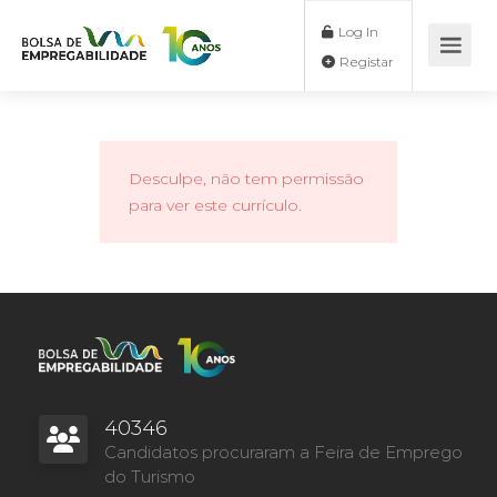
Log In
Registar
Desculpe, não tem permissão
para ver este currículo.
40346
Candidatos procuraram a Feira de Emprego
do Turismo