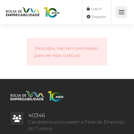
Log In
Registar
Desculpe, não tem permissão
para ver este currículo.
40346
Candidatos procuraram a Feira de Emprego
do Turismo