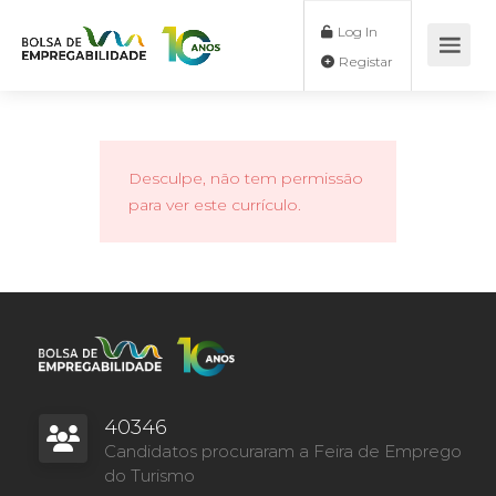
Log In
Registar
Desculpe, não tem permissão
para ver este currículo.
40346
Candidatos procuraram a Feira de Emprego
do Turismo