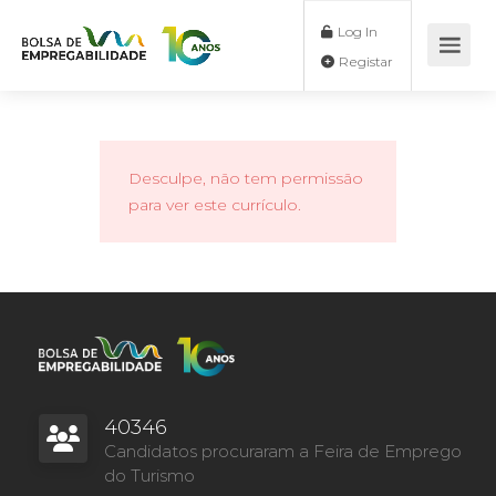
Log In
Registar
Desculpe, não tem permissão
para ver este currículo.
40346
Candidatos procuraram a Feira de Emprego
do Turismo