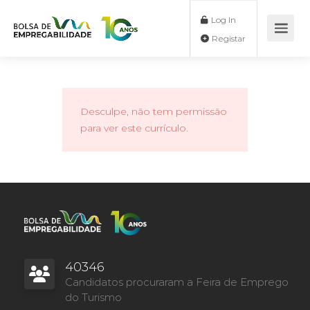
Log In
Registar
Desculpe, não tem permissão
para ver este currículo.
40346
Candidatos procuraram a Feira de Emprego
do Turismo