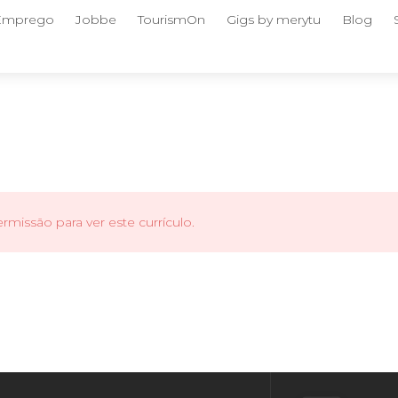
 Emprego
Jobbe
TourismOn
Gigs by merytu
Blog
missão para ver este currículo.