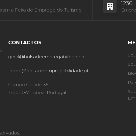
1230
aram a Feira de Emprego do Turismo
Empres
CONTACTOS
ME
ão
Sou
geral@bolsadeempregabilidade.pt
Sou
jobbe@bolsadeempregabilidade.pt
Blo
Par
Campo Grande 35
Sob
1700-087 Lisboa, Portugal
Emp
servados.