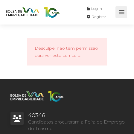
Log In
Registar
Desculpe, não tem permissão
para ver este currículo.
40346
Candidatos procuraram a Feira de Emprego
do Turismo