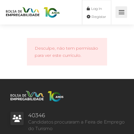
Log In
Registar
Desculpe, não tem permissão
para ver este currículo.
40346
Candidatos procuraram a Feira de Emprego
do Turismo