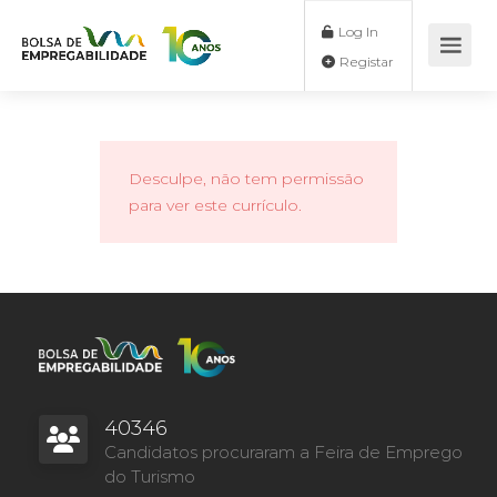
Log In
Registar
Desculpe, não tem permissão
para ver este currículo.
40346
Candidatos procuraram a Feira de Emprego
do Turismo