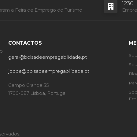
1230
aram a Feira de Emprego do Turismo
Empres
CONTACTOS
ME
ão
Sou
geral@bolsadeempregabilidade.pt
Sou
jobbe@bolsadeempregabilidade.pt
Blo
Par
Campo Grande 35
Sob
1700-087 Lisboa, Portugal
Emp
servados.