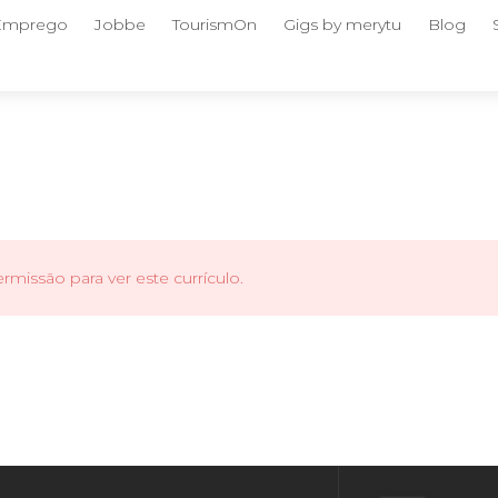
 Emprego
Jobbe
TourismOn
Gigs by merytu
Blog
missão para ver este currículo.