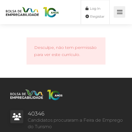
Log In
Registar
Desculpe, não tem permissão
para ver este currículo.
40346
Candidatos procuraram a Feira de Emprego
do Turismo