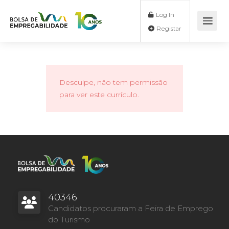
Log In
Registar
Desculpe, não tem permissão
para ver este currículo.
40346
Candidatos procuraram a Feira de Emprego
do Turismo