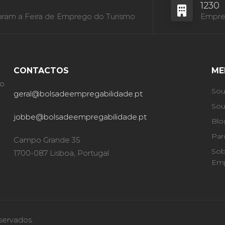
1230
aram a Feira de Emprego do Turismo
Empres
CONTACTOS
ME
ão
Sou
geral@bolsadeempregabilidade.pt
Sou
jobbe@bolsadeempregabilidade.pt
Blo
Par
Campo Grande 35
Sob
1700-087 Lisboa, Portugal
Emp
servados.