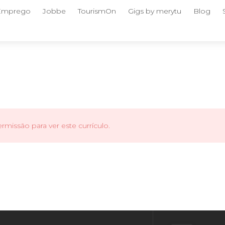
 Emprego
Jobbe
TourismOn
Gigs by merytu
Blog
missão para ver este currículo.