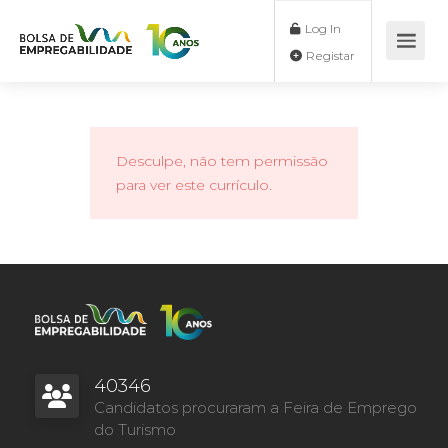
Log In
Registar
Desculpe, não tem permissão
para ver este currículo.
40346
Candidatos procuraram a Feira de Emprego
do Turismo