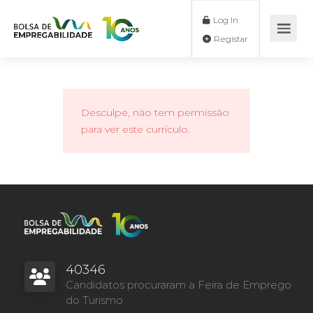
Log In
Registar
Desculpe, não tem permissão
para ver este currículo.
40346
Candidatos procuraram a Feira de Emprego
do Turismo