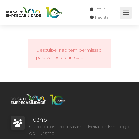
Log In
Registar
Desculpe, não tem permissão
para ver este currículo.
40346
Candidatos procuraram a Feira de Emprego
do Turismo