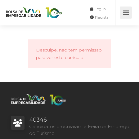
Log In
Registar
Desculpe, não tem permissão
para ver este currículo.
40346
Candidatos procuraram a Feira de Emprego
do Turismo