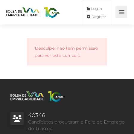
Log In
Registar
Desculpe, não tem permissão
para ver este currículo.
40346
Candidatos procuraram a Feira de Emprego
do Turismo