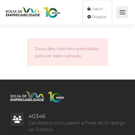
Log In
Registar
Desculpe, não tem permissão
para ver este currículo.
40346
Candidatos procuraram a Feira de Emprego
do Turismo