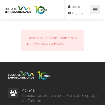
Log In
Registar
Desculpe, não tem permissão
para ver este currículo.
40346
Candidatos procuraram a Feira de Emprego
do Turismo