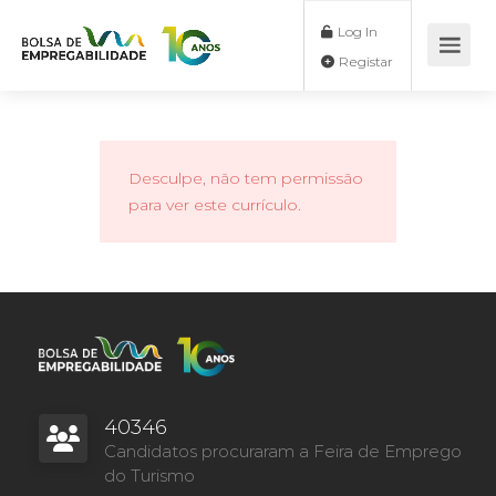
Log In
Registar
Desculpe, não tem permissão
para ver este currículo.
40346
Candidatos procuraram a Feira de Emprego
do Turismo